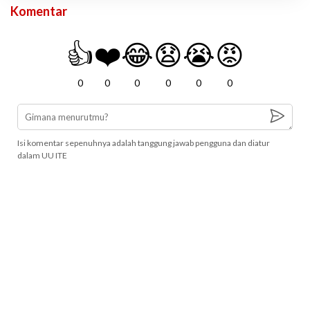
Komentar
👍
❤️
😂
😧
😭
😡
0
0
0
0
0
0
Isi komentar sepenuhnya adalah tanggung jawab pengguna dan diatur
dalam UU ITE