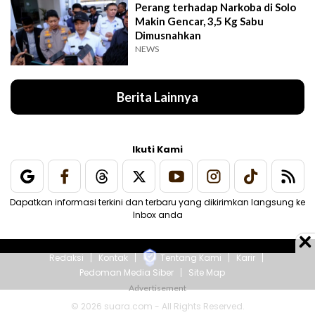
Perang terhadap Narkoba di Solo
Makin Gencar, 3,5 Kg Sabu
Dimusnahkan
NEWS
Berita Lainnya
Ikuti Kami
Dapatkan informasi terkini dan terbaru yang dikirimkan langsung ke
Inbox anda
Redaksi
Kontak
Tentang Kami
Karir
Pedoman Media Siber
Site Map
© 2026 suara.com - All Rights Reserved.