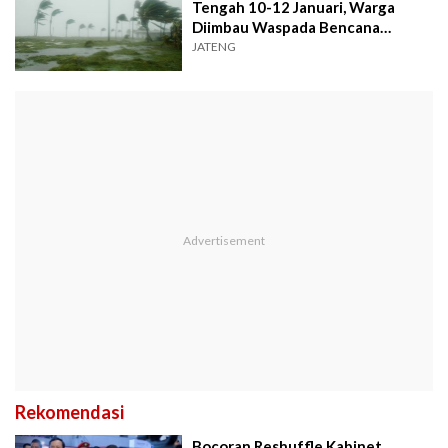
Tengah 10-12 Januari, Warga
Diimbau Waspada Bencana
Hidrometeorologi
JATENG
Rekomendasi
Bocoran Reshuffle Kabinet