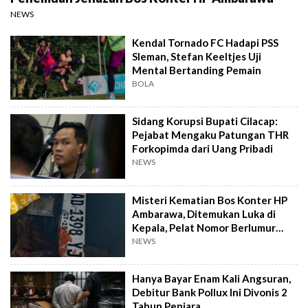
NEWS
Kendal Tornado FC Hadapi PSS
Sleman, Stefan Keeltjes Uji
Mental Bertanding Pemain
BOLA
Sidang Korupsi Bupati Cilacap:
Pejabat Mengaku Patungan THR
Forkopimda dari Uang Pribadi
NEWS
Misteri Kematian Bos Konter HP
Ambarawa, Ditemukan Luka di
Kepala, Pelat Nomor Berlumur
Darah
NEWS
Hanya Bayar Enam Kali Angsuran,
Debitur Bank Pollux Ini Divonis 2
Tahun Penjara