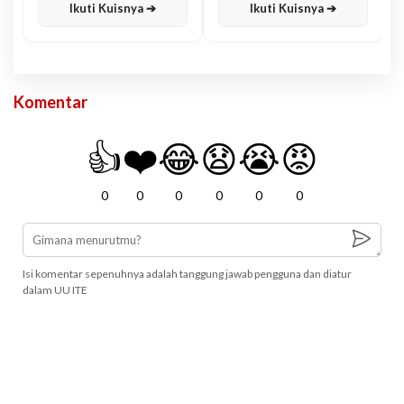
Ikuti Kuisnya ➔
Ikuti Kuisnya ➔
Komentar
👍
❤️
😂
😧
😭
😡
0
0
0
0
0
0
Isi komentar sepenuhnya adalah tanggung jawab pengguna dan diatur
dalam UU ITE