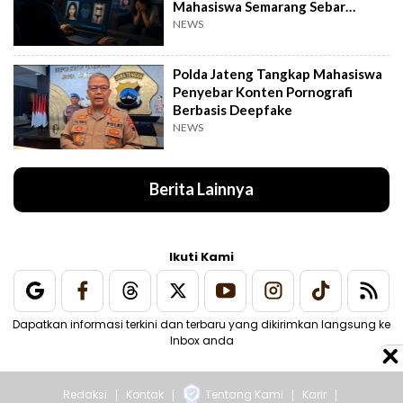
Mahasiswa Semarang Sebar
Konten Porno
NEWS
Polda Jateng Tangkap Mahasiswa
Penyebar Konten Pornografi
Berbasis Deepfake
NEWS
Berita Lainnya
Ikuti Kami
Dapatkan informasi terkini dan terbaru yang dikirimkan langsung ke
Inbox anda
Redaksi
Kontak
Tentang Kami
Karir