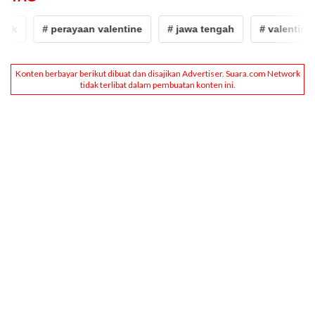
k
# perayaan valentine
# jawa tengah
# valentine