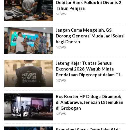
Debitur Bank Pollux Ini Divonis 2
Tahun Penjara
NEWS
Jangan Cuma Mengeluh, GSI
Dorong Generasi Muda Jadi Solusi
bagi Daerah
NEWS
Jateng Kejar Tuntas Sensus
Ekonomi 2026, Wagub Minta
Pendataan Dipercepat dalam Tiga
Pekan
NEWS
Bos Konter HP Diduga Dirampok
di Ambarawa, Jenazah Ditemukan
di Grobogan
NEWS
Kronologi Kasus Deepfake AI di