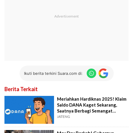
Ikuti berita terkini Suara.com di:
Berita Terkait
Meriahkan Hardiknas 2025! Klaim
Saldo DANA Kaget Sekarang,
Saatnya Berbagi Semangat
Belajar!
JATENG
May Day Berkah! Gubernur