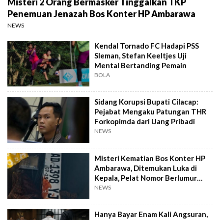
Misteri 2 Orang Bermasker Tinggalkan TKP
Penemuan Jenazah Bos Konter HP Ambarawa
NEWS
Kendal Tornado FC Hadapi PSS
Sleman, Stefan Keeltjes Uji
Mental Bertanding Pemain
BOLA
Sidang Korupsi Bupati Cilacap:
Pejabat Mengaku Patungan THR
Forkopimda dari Uang Pribadi
NEWS
Misteri Kematian Bos Konter HP
Ambarawa, Ditemukan Luka di
Kepala, Pelat Nomor Berlumur
Darah
NEWS
Hanya Bayar Enam Kali Angsuran,