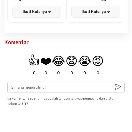
Karisma
Jawa
Ikuti Kuisnya ➔
Ikuti Kuisnya ➔
Komentar
👍
❤️
😂
😧
😭
😡
0
0
0
0
0
0
Isi komentar sepenuhnya adalah tanggung jawab pengguna dan diatur
dalam UU ITE