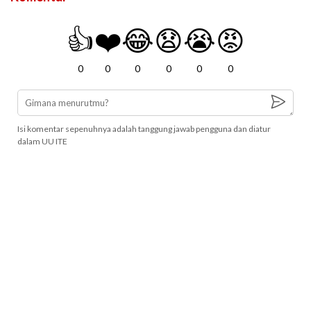
👍
❤️
😂
😧
😭
😡
0
0
0
0
0
0
Isi komentar sepenuhnya adalah tanggung jawab pengguna dan diatur
dalam UU ITE