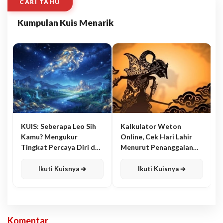
CARI TAHU
Kumpulan Kuis Menarik
KUIS: Seberapa Leo Sih
Kalkulator Weton
Kamu? Mengukur
Online, Cek Hari Lahir
Tingkat Percaya Diri dan
Menurut Penanggalan
Karisma
Jawa
Ikuti Kuisnya ➔
Ikuti Kuisnya ➔
Komentar