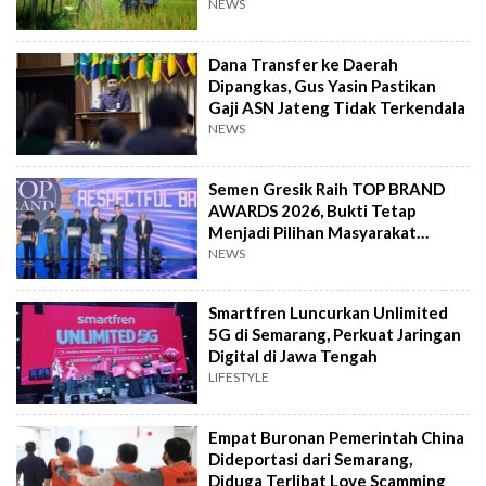
NEWS
Dana Transfer ke Daerah
Dipangkas, Gus Yasin Pastikan
Gaji ASN Jateng Tidak Terkendala
NEWS
Semen Gresik Raih TOP BRAND
AWARDS 2026, Bukti Tetap
Menjadi Pilihan Masyarakat
Indonesia
NEWS
Smartfren Luncurkan Unlimited
5G di Semarang, Perkuat Jaringan
Digital di Jawa Tengah
LIFESTYLE
Empat Buronan Pemerintah China
Dideportasi dari Semarang,
Diduga Terlibat Love Scamming