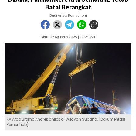
Batal Berangkat
Budi Arista Romadhoni
Sabtu, 02 Agustus 2025 | 17:21 WIB
KA Argo Bromo Angrek anjlok di Wilayah Subang. [Dokumentasi
Kemenhub].