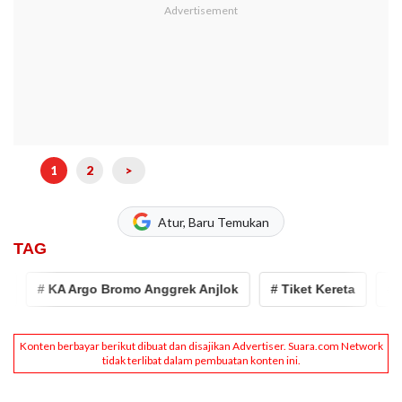
1
2
>
Atur, Baru Temukan
TAG
# KA Argo Bromo Anggrek Anjlok
# Tiket Kereta
# Jate