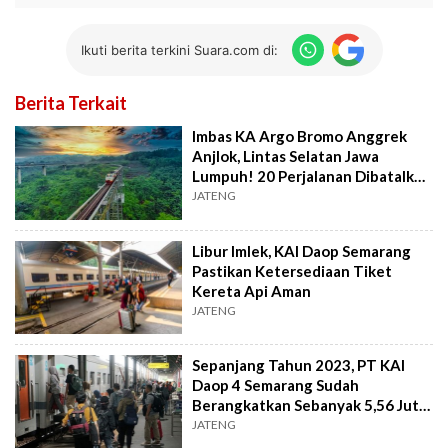
Ikuti berita terkini Suara.com di:
Berita Terkait
Imbas KA Argo Bromo Anggrek
Anjlok, Lintas Selatan Jawa
Lumpuh! 20 Perjalanan Dibatalkan
Hari Ini
JATENG
Libur Imlek, KAI Daop Semarang
Pastikan Ketersediaan Tiket
Kereta Api Aman
JATENG
Sepanjang Tahun 2023, PT KAI
Daop 4 Semarang Sudah
Berangkatkan Sebanyak 5,56 Juta
Penumpang
JATENG