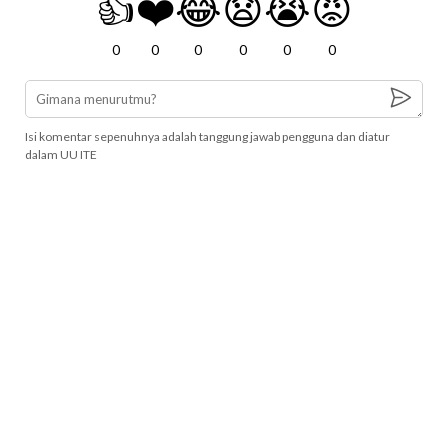
👍
❤️
😂
😧
😭
😡
0
0
0
0
0
0
Isi komentar sepenuhnya adalah tanggung jawab pengguna dan diatur
dalam UU ITE