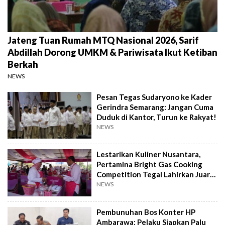
Jateng Tuan Rumah MTQ Nasional 2026, Sarif
Abdillah Dorong UMKM & Pariwisata Ikut Ketiban
Berkah
NEWS
Pesan Tegas Sudaryono ke Kader
Gerindra Semarang: Jangan Cuma
Duduk di Kantor, Turun ke Rakyat!
NEWS
Lestarikan Kuliner Nusantara,
Pertamina Bright Gas Cooking
Competition Tegal Lahirkan Juara
Baru
NEWS
Pembunuhan Bos Konter HP
Ambarawa: Pelaku Siapkan Palu