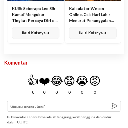
KUIS: Seberapa Leo Sih
Kalkulator Weton
Kamu? Mengukur
Online, Cek Hari Lahir
Tingkat Percaya Diri dan
Menurut Penanggalan
Karisma
Jawa
Ikuti Kuisnya ➔
Ikuti Kuisnya ➔
Komentar
👍
❤️
😂
😧
😭
😡
0
0
0
0
0
0
Isi komentar sepenuhnya adalah tanggung jawab pengguna dan diatur
dalam UU ITE