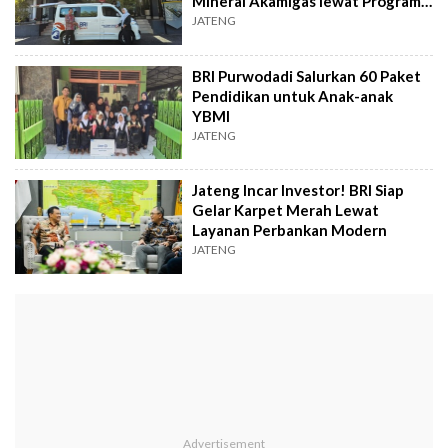
Mineral Akamigas lewat Program
TJSL
JATENG
BRI Purwodadi Salurkan 60 Paket
Pendidikan untuk Anak-anak
YBMI
JATENG
Jateng Incar Investor! BRI Siap
Gelar Karpet Merah Lewat
Layanan Perbankan Modern
JATENG