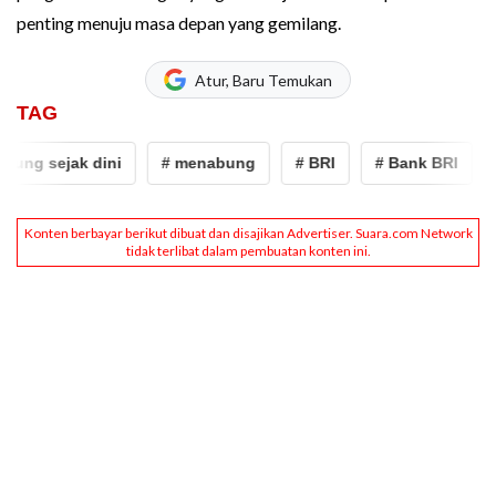
penting menuju masa depan yang gemilang.
Atur, Baru Temukan
TAG
ung sejak dini
# menabung
# BRI
# Bank BRI
#