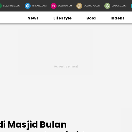
BOLATIMES.COM
HITEKNO.COM
DEWIKU.COM
MOBIMOTO.COM
GUIDEKU.COM
News
Lifestyle
Bola
Indeks
di Masjid Bulan