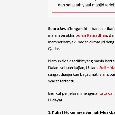
dan salat tahiyatul masjid terle
SuaraJawaTengah.id -
Ibadah i’tikaf
malam terakhir
bulan Ramadhan
. Ba
memperbanyak ibadah di masjid deng
Qadar.
Namun tidak sedikit yang masih bertan
Dalam sebuah kajian, Ustadz
Adi Hid
sangat dianjurkan bagi umat Islam, b
syarat tertentu.
Berikut penjelasan mengenai
tata car
Hidayat.
1. I’tikaf Hukumnya Sunnah Muakk