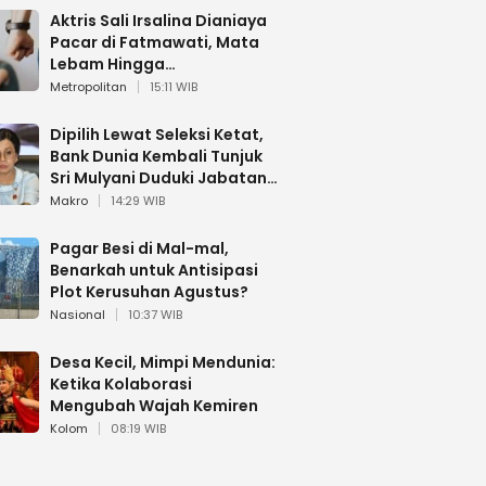
Aktris Sali Irsalina Dianiaya
Pacar di Fatmawati, Mata
Lebam Hingga
Diselamatkan Polantas
Metropolitan
15:11 WIB
Dipilih Lewat Seleksi Ketat,
Bank Dunia Kembali Tunjuk
Sri Mulyani Duduki Jabatan
Strategis
Makro
14:29 WIB
Pagar Besi di Mal-mal,
Benarkah untuk Antisipasi
Plot Kerusuhan Agustus?
Nasional
10:37 WIB
Desa Kecil, Mimpi Mendunia:
Ketika Kolaborasi
Mengubah Wajah Kemiren
Kolom
08:19 WIB