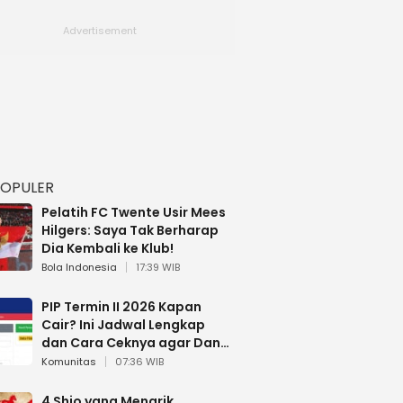
POPULER
Pelatih FC Twente Usir Mees
Hilgers: Saya Tak Berharap
Dia Kembali ke Klub!
Bola Indonesia
17:39 WIB
PIP Termin II 2026 Kapan
Cair? Ini Jadwal Lengkap
dan Cara Ceknya agar Dana
Tidak Hangus!
Komunitas
07:36 WIB
4 Shio yang Menarik