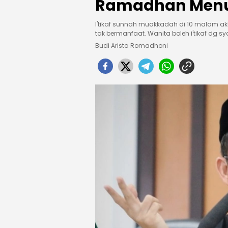
Ramadhan Menur
I'tikaf sunnah muakkadah di 10 malam ak
tak bermanfaat. Wanita boleh i'tikaf dg s
Budi Arista Romadhoni