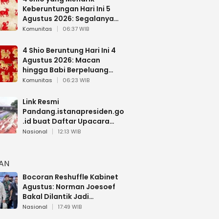
Keberuntungan Hari Ini 5
Agustus 2026: Segalanya
Berjalan Lancar
Komunitas
06:37 WIB
4 Shio Beruntung Hari Ini 4
Agustus 2026: Macan
hingga Babi Berpeluang
Dapat Kabar Baik
Komunitas
06:23 WIB
Link Resmi
Pandang.istanapresiden.go
.id buat Daftar Upacara
Bendera HUT RI di Istana
Nasional
12:13 WIB
Negara
HAN
Bocoran Reshuffle Kabinet
Agustus: Norman Joesoef
Bakal Dilantik Jadi
Wamenhan RI
Nasional
17:49 WIB