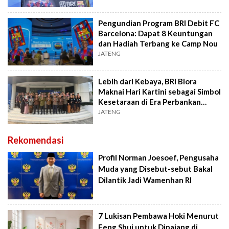
Pengundian Program BRI Debit FC
Barcelona: Dapat 8 Keuntungan
dan Hadiah Terbang ke Camp Nou
JATENG
Lebih dari Kebaya, BRI Blora
Maknai Hari Kartini sebagai Simbol
Kesetaraan di Era Perbankan
Modern
JATENG
Rekomendasi
Profil Norman Joesoef, Pengusaha
Muda yang Disebut-sebut Bakal
Dilantik Jadi Wamenhan RI
7 Lukisan Pembawa Hoki Menurut
Feng Shui untuk Dipajang di