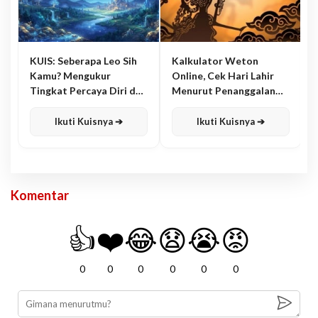
KUIS: Seberapa Leo Sih
Kalkulator Weton
Kamu? Mengukur
Online, Cek Hari Lahir
Tingkat Percaya Diri dan
Menurut Penanggalan
Karisma
Jawa
Ikuti Kuisnya ➔
Ikuti Kuisnya ➔
Komentar
👍
❤️
😂
😧
😭
😡
0
0
0
0
0
0