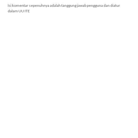
Isi komentar sepenuhnya adalah tanggung jawab pengguna dan diatur
dalam UU ITE