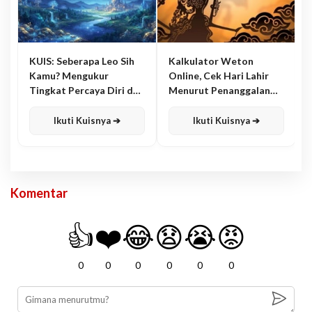
KUIS: Seberapa Leo Sih
Kalkulator Weton
Kamu? Mengukur
Online, Cek Hari Lahir
Tingkat Percaya Diri dan
Menurut Penanggalan
Karisma
Jawa
Ikuti Kuisnya ➔
Ikuti Kuisnya ➔
Komentar
👍
❤️
😂
😧
😭
😡
0
0
0
0
0
0