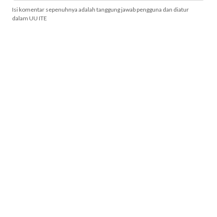
Isi komentar sepenuhnya adalah tanggung jawab pengguna dan diatur
dalam UU ITE