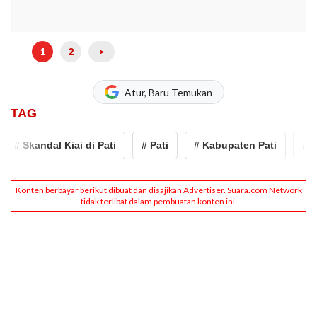
1
2
>
Atur, Baru Temukan
TAG
# Skandal Kiai di Pati
# Pati
# Kabupaten Pati
# Keke