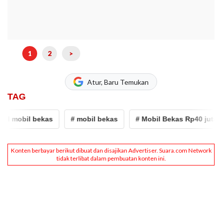
1
2
>
Atur, Baru Temukan
TAG
l mobil bekas
# mobil bekas
# Mobil Bekas Rp40 jutaan