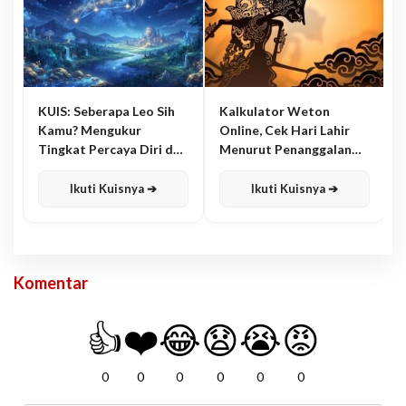
KUIS: Seberapa Leo Sih
Kalkulator Weton
Kamu? Mengukur
Online, Cek Hari Lahir
Tingkat Percaya Diri dan
Menurut Penanggalan
Karisma
Jawa
Ikuti Kuisnya ➔
Ikuti Kuisnya ➔
Komentar
👍
❤️
😂
😧
😭
😡
0
0
0
0
0
0