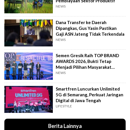
Pembiayaan Sektor Produktif
NEWS
Dana Transfer ke Daerah
Dipangkas, Gus Yasin Pastikan
Gaji ASN Jateng Tidak Terkendala
NEWS
Semen Gresik Raih TOP BRAND
AWARDS 2026, Bukti Tetap
Menjadi Pilihan Masyarakat
Indonesia
NEWS
Smartfren Luncurkan Unlimited
5G di Semarang, Perkuat Jaringan
Digital di Jawa Tengah
LIFESTYLE
Berita Lainnya