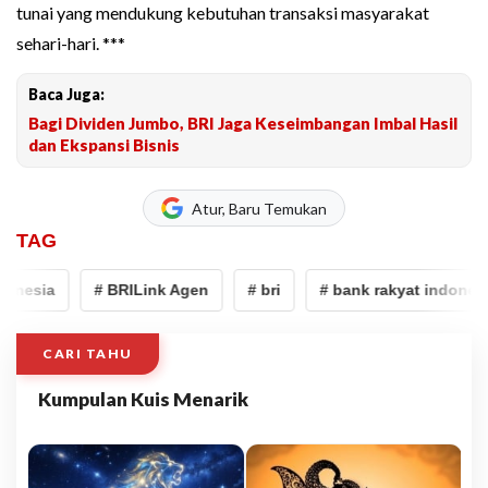
tunai yang mendukung kebutuhan transaksi masyarakat
sehari-hari. ***
Baca Juga:
Bagi Dividen Jumbo, BRI Jaga Keseimbangan Imbal Hasil
dan Ekspansi Bisnis
Atur, Baru Temukan
TAG
onesia
# BRILink Agen
# bri
# bank rakyat indonesia
CARI TAHU
Kumpulan Kuis Menarik