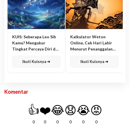
KUIS: Seberapa Leo Sih
Kalkulator Weton
Kamu? Mengukur
Online, Cek Hari Lahir
Tingkat Percaya Diri dan
Menurut Penanggalan
Karisma
Jawa
Ikuti Kuisnya ➔
Ikuti Kuisnya ➔
Komentar
👍
❤️
😂
😧
😭
😡
0
0
0
0
0
0