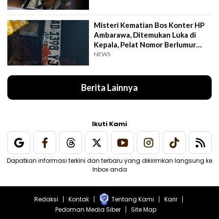
Misteri Kematian Bos Konter HP
Ambarawa, Ditemukan Luka di
Kepala, Pelat Nomor Berlumur
Darah
NEWS
Berita Lainnya
Ikuti Kami
Dapatkan informasi terkini dan terbaru yang dikirimkan langsung ke
Inbox anda
Redaksi
Kontak
Tentang Kami
Karir
Pedoman Media Siber
Site Map