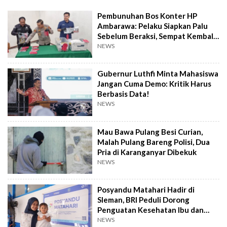
Pembunuhan Bos Konter HP
Ambarawa: Pelaku Siapkan Palu
Sebelum Beraksi, Sempat Kembali
Datangi TKP
NEWS
Gubernur Luthfi Minta Mahasiswa
Jangan Cuma Demo: Kritik Harus
Berbasis Data!
NEWS
Mau Bawa Pulang Besi Curian,
Malah Pulang Bareng Polisi, Dua
Pria di Karanganyar Dibekuk
NEWS
Posyandu Matahari Hadir di
Sleman, BRI Peduli Dorong
Penguatan Kesehatan Ibu dan
Anak
NEWS