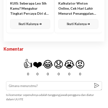
KUIS: Seberapa Leo Sih
Kalkulator Weton
Kamu? Mengukur
Online, Cek Hari Lahir
Tingkat Percaya Diri dan
Menurut Penanggalan
Karisma
Jawa
Ikuti Kuisnya ➔
Ikuti Kuisnya ➔
Komentar
👍
❤️
😂
😧
😭
😡
0
0
0
0
0
0
Isi komentar sepenuhnya adalah tanggung jawab pengguna dan diatur
dalam UU ITE