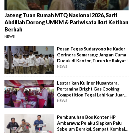
Jateng Tuan Rumah MTQ Nasional 2026, Sarif
Abdillah Dorong UMKM & Pariwisata Ikut Ketiban
Berkah
NEWS
Pesan Tegas Sudaryono ke Kader
Gerindra Semarang: Jangan Cuma
Duduk di Kantor, Turun ke Rakyat!
NEWS
Lestarikan Kuliner Nusantara,
Pertamina Bright Gas Cooking
Competition Tegal Lahirkan Juara
Baru
NEWS
Pembunuhan Bos Konter HP
Ambarawa: Pelaku Siapkan Palu
Sebelum Beraksi, Sempat Kembali