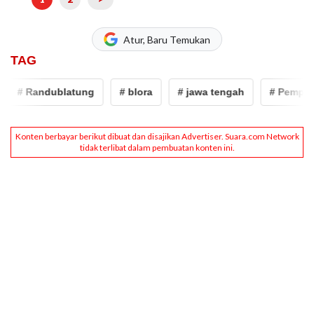
Atur, Baru Temukan
TAG
# Randublatung
# blora
# jawa tengah
# Pemprov J