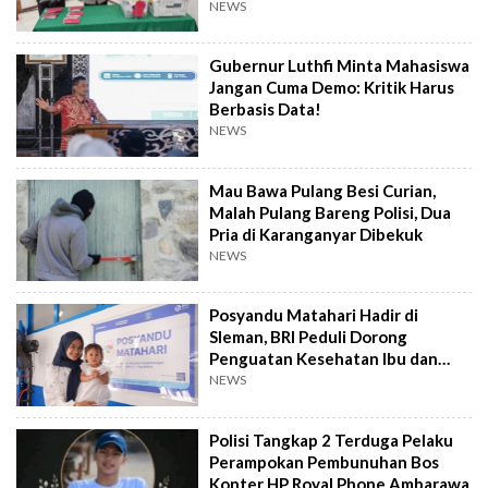
Datangi TKP
NEWS
Gubernur Luthfi Minta Mahasiswa
Jangan Cuma Demo: Kritik Harus
Berbasis Data!
NEWS
Mau Bawa Pulang Besi Curian,
Malah Pulang Bareng Polisi, Dua
Pria di Karanganyar Dibekuk
NEWS
Posyandu Matahari Hadir di
Sleman, BRI Peduli Dorong
Penguatan Kesehatan Ibu dan
Anak
NEWS
Polisi Tangkap 2 Terduga Pelaku
Perampokan Pembunuhan Bos
Konter HP Royal Phone Ambarawa