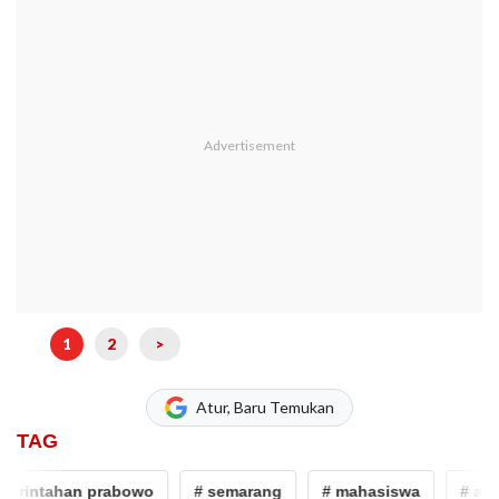
1
2
>
Atur, Baru Temukan
TAG
rintahan prabowo
# semarang
# mahasiswa
# aksi 