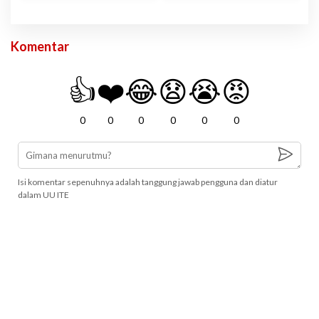
Komentar
👍
❤️
😂
😧
😭
😡
0
0
0
0
0
0
Isi komentar sepenuhnya adalah tanggung jawab pengguna dan diatur
dalam UU ITE