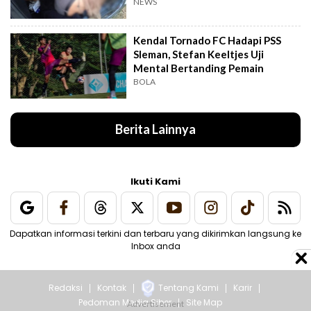
NEWS
Kendal Tornado FC Hadapi PSS
Sleman, Stefan Keeltjes Uji
Mental Bertanding Pemain
BOLA
Berita Lainnya
Ikuti Kami
Dapatkan informasi terkini dan terbaru yang dikirimkan langsung ke
Inbox anda
Redaksi
Kontak
Tentang Kami
Karir
Pedoman Media Siber
Site Map