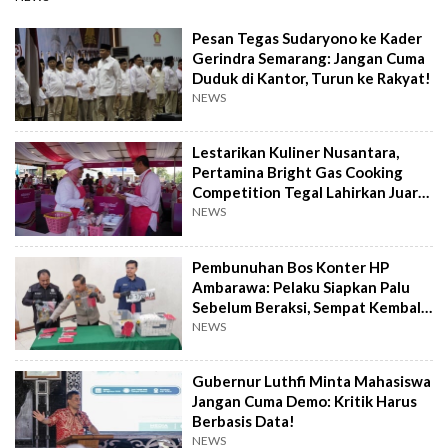
Pesan Tegas Sudaryono ke Kader
Gerindra Semarang: Jangan Cuma
Duduk di Kantor, Turun ke Rakyat!
NEWS
Lestarikan Kuliner Nusantara,
Pertamina Bright Gas Cooking
Competition Tegal Lahirkan Juara
Baru
NEWS
Pembunuhan Bos Konter HP
Ambarawa: Pelaku Siapkan Palu
Sebelum Beraksi, Sempat Kembali
Datangi TKP
NEWS
Gubernur Luthfi Minta Mahasiswa
Jangan Cuma Demo: Kritik Harus
Berbasis Data!
NEWS