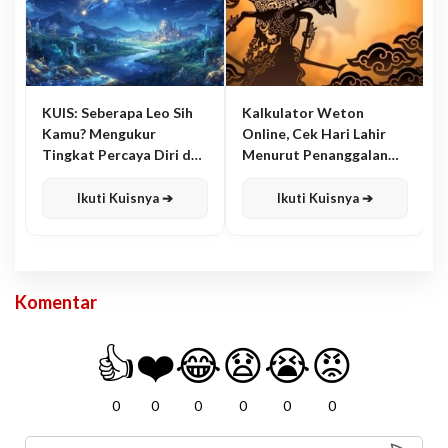
KUIS: Seberapa Leo Sih
Kalkulator Weton
Kamu? Mengukur
Online, Cek Hari Lahir
Tingkat Percaya Diri dan
Menurut Penanggalan
Karisma
Jawa
Ikuti Kuisnya ➔
Ikuti Kuisnya ➔
Komentar
👍
❤️
😂
😧
😭
😡
0
0
0
0
0
0