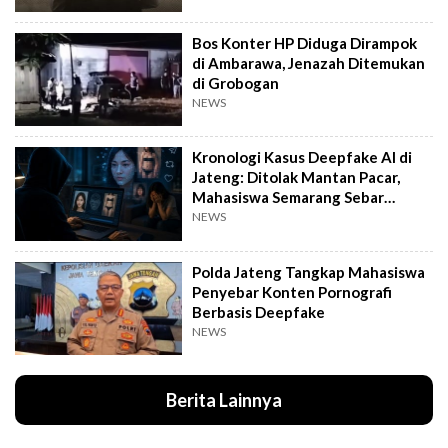
Bos Konter HP Diduga Dirampok
di Ambarawa, Jenazah Ditemukan
di Grobogan
NEWS
Kronologi Kasus Deepfake AI di
Jateng: Ditolak Mantan Pacar,
Mahasiswa Semarang Sebar
Konten Porno
NEWS
Polda Jateng Tangkap Mahasiswa
Penyebar Konten Pornografi
Berbasis Deepfake
NEWS
Berita Lainnya