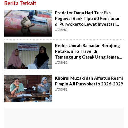
Berita Terkait
Predator Dana Hari Tua: Eks
Pegawai Bank Tipu 60 Pensiunan
di Purwokerto Lewat Investasi
Bodong
JATENG
Kedok Umrah Ramadan Berujung
Petaka, Biro Travel di
Temanggung Gasak Uang Jemaah
hingga Rp3 Miliar
JATENG
Khoirul Muzaki dan Alfiatun Resmi
Pimpin AJI Purwokerto 2026-2029
JATENG