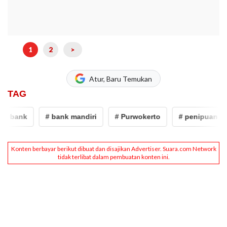
1
2
>
Atur, Baru Temukan
TAG
 bank
# bank mandiri
# Purwokerto
# penipuan