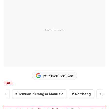
Atur, Baru Temukan
TAG
# Temuan Kerangka Manusia
# Rembang
# jawa te