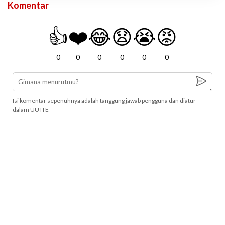
Komentar
👍
❤️
😂
😧
😭
😡
0
0
0
0
0
0
Isi komentar sepenuhnya adalah tanggung jawab pengguna dan diatur
dalam UU ITE