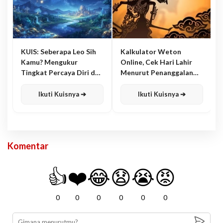
KUIS: Seberapa Leo Sih
Kalkulator Weton
Kamu? Mengukur
Online, Cek Hari Lahir
Tingkat Percaya Diri dan
Menurut Penanggalan
Karisma
Jawa
Ikuti Kuisnya ➔
Ikuti Kuisnya ➔
Komentar
👍
❤️
😂
😧
😭
😡
0
0
0
0
0
0