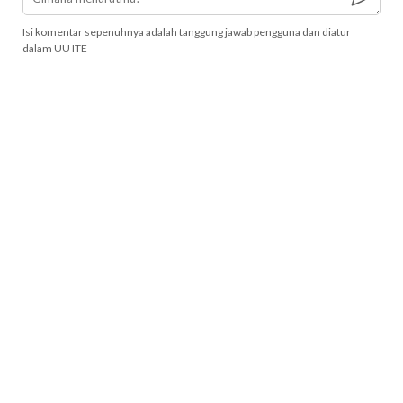
Isi komentar sepenuhnya adalah tanggung jawab pengguna dan diatur
dalam UU ITE