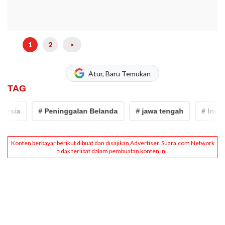
1
2
>
Atur, Baru Temukan
TAG
ia
# Peninggalan Belanda
# jawa tengah
# Indonesi