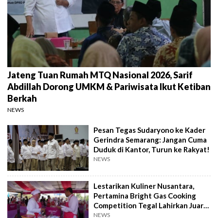
Jateng Tuan Rumah MTQ Nasional 2026, Sarif
Abdillah Dorong UMKM & Pariwisata Ikut Ketiban
Berkah
NEWS
Pesan Tegas Sudaryono ke Kader
Gerindra Semarang: Jangan Cuma
Duduk di Kantor, Turun ke Rakyat!
NEWS
Lestarikan Kuliner Nusantara,
Pertamina Bright Gas Cooking
Competition Tegal Lahirkan Juara
Baru
NEWS