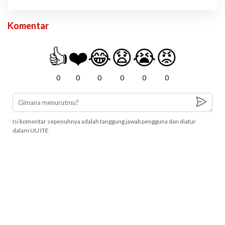
Komentar
👍
❤️
😂
😧
😭
😡
0
0
0
0
0
0
Isi komentar sepenuhnya adalah tanggung jawab pengguna dan diatur
dalam UU ITE