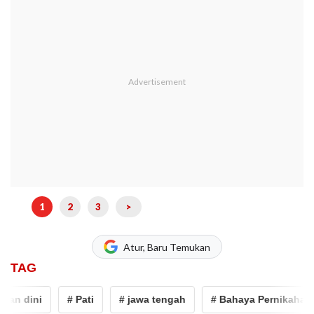
1
2
3
>
Atur, Baru Temukan
TAG
an dini
# Pati
# jawa tengah
# Bahaya Pernikahan Di