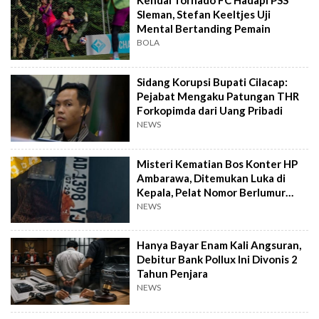
Kendal Tornado FC Hadapi PSS
Sleman, Stefan Keeltjes Uji
Mental Bertanding Pemain
BOLA
Sidang Korupsi Bupati Cilacap:
Pejabat Mengaku Patungan THR
Forkopimda dari Uang Pribadi
NEWS
Misteri Kematian Bos Konter HP
Ambarawa, Ditemukan Luka di
Kepala, Pelat Nomor Berlumur
Darah
NEWS
Hanya Bayar Enam Kali Angsuran,
Debitur Bank Pollux Ini Divonis 2
Tahun Penjara
NEWS