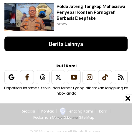
Polda Jateng Tangkap Mahasiswa
Penyebar Konten Pornografi
Berbasis Deepfake
NEWS
Berita Lainnya
Ikuti Kami
Dapatkan informasi terkini dan terbaru yang dikirimkan langsung ke
Inbox anda
Redaksi
Kontak
Tentang Kami
Karir
Pedoman Media Siber
Site Map
© 2026 suara.com - All Rights Reserved.