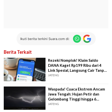
Ikuti berita terkini Suara.com di:
Berita Terkait
Rezeki Nomplok! Klaim Saldo
DANA Kaget Rp199 Ribu dari 4
Link Spesial, Langsung Cair Tanpa
Ribet!
JATENG
Waspada! Cuaca Ekstrem Ancam
Jawa Tengah: Hujan Petir dan
Gelombang Tinggi hingga 6
Meter
JATENG