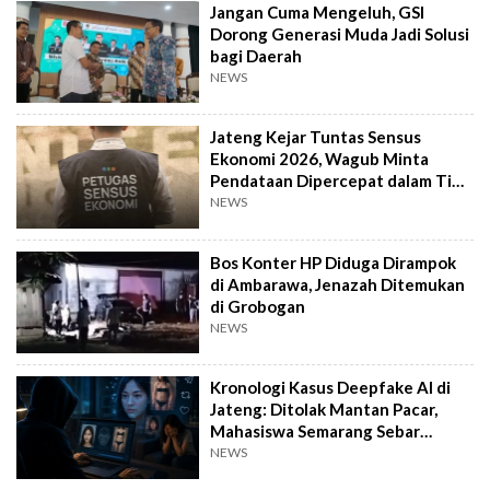
Jangan Cuma Mengeluh, GSI
Dorong Generasi Muda Jadi Solusi
bagi Daerah
NEWS
Jateng Kejar Tuntas Sensus
Ekonomi 2026, Wagub Minta
Pendataan Dipercepat dalam Tiga
Pekan
NEWS
Bos Konter HP Diduga Dirampok
di Ambarawa, Jenazah Ditemukan
di Grobogan
NEWS
Kronologi Kasus Deepfake AI di
Jateng: Ditolak Mantan Pacar,
Mahasiswa Semarang Sebar
Konten Porno
NEWS