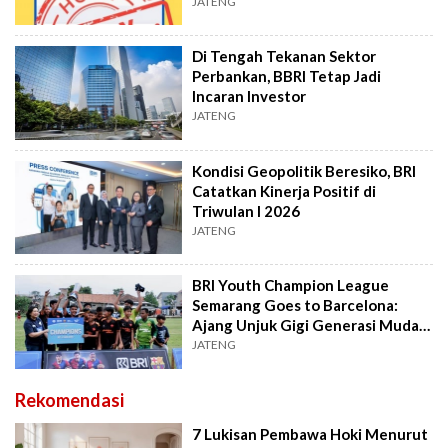
JATENG
Di Tengah Tekanan Sektor
Perbankan, BBRI Tetap Jadi
Incaran Investor
JATENG
Kondisi Geopolitik Beresiko, BRI
Catatkan Kinerja Positif di
Triwulan I 2026
JATENG
BRI Youth Champion League
Semarang Goes to Barcelona:
Ajang Unjuk Gigi Generasi Muda
Menuju Dunia
JATENG
Rekomendasi
7 Lukisan Pembawa Hoki Menurut