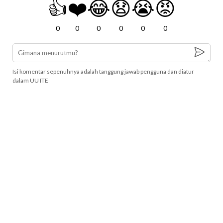
👍
❤️
😂
😧
😭
😡
0
0
0
0
0
0
Isi komentar sepenuhnya adalah tanggung jawab pengguna dan diatur
dalam UU ITE