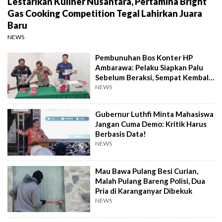
Lestarikan Kuliner Nusantara, Pertamina Bright
Gas Cooking Competition Tegal Lahirkan Juara
Baru
NEWS
Pembunuhan Bos Konter HP
Ambarawa: Pelaku Siapkan Palu
Sebelum Beraksi, Sempat Kembali
Datangi TKP
NEWS
Gubernur Luthfi Minta Mahasiswa
Jangan Cuma Demo: Kritik Harus
Berbasis Data!
NEWS
Mau Bawa Pulang Besi Curian,
Malah Pulang Bareng Polisi, Dua
Pria di Karanganyar Dibekuk
NEWS