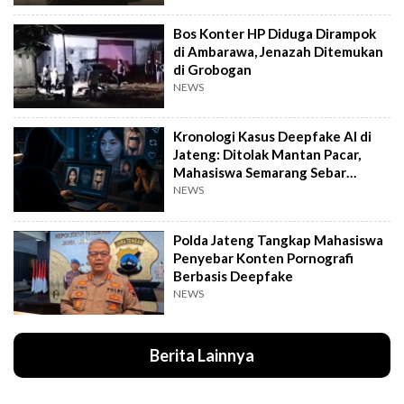
Bos Konter HP Diduga Dirampok
di Ambarawa, Jenazah Ditemukan
di Grobogan
NEWS
Kronologi Kasus Deepfake AI di
Jateng: Ditolak Mantan Pacar,
Mahasiswa Semarang Sebar
Konten Porno
NEWS
Polda Jateng Tangkap Mahasiswa
Penyebar Konten Pornografi
Berbasis Deepfake
NEWS
Berita Lainnya