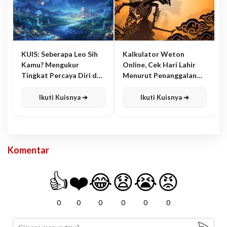
KUIS: Seberapa Leo Sih
Kalkulator Weton
Kamu? Mengukur
Online, Cek Hari Lahir
Tingkat Percaya Diri dan
Menurut Penanggalan
Karisma
Jawa
Ikuti Kuisnya ➔
Ikuti Kuisnya ➔
Komentar
👍
❤️
😂
😧
😭
😡
0
0
0
0
0
0