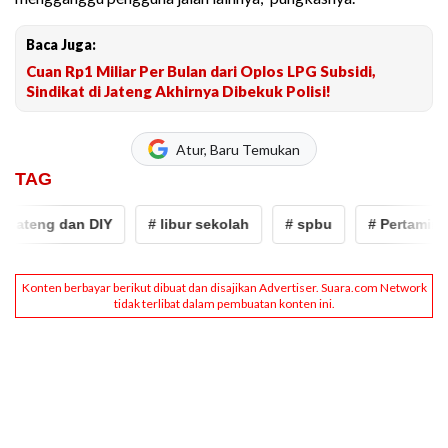
Baca Juga:
Cuan Rp1 Miliar Per Bulan dari Oplos LPG Subsidi,
Sindikat di Jateng Akhirnya Dibekuk Polisi!
Atur, Baru Temukan
TAG
Jateng dan DIY
# libur sekolah
# spbu
# Pertamina