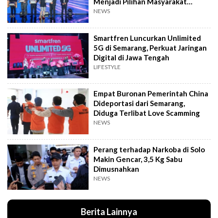
Menjadi Pilihan Masyarakat
Indonesia
NEWS
Smartfren Luncurkan Unlimited
5G di Semarang, Perkuat Jaringan
Digital di Jawa Tengah
LIFESTYLE
Empat Buronan Pemerintah China
Dideportasi dari Semarang,
Diduga Terlibat Love Scamming
NEWS
Perang terhadap Narkoba di Solo
Makin Gencar, 3,5 Kg Sabu
Dimusnahkan
NEWS
Berita Lainnya