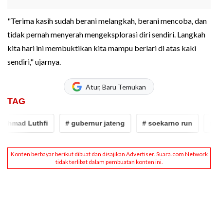
"Terima kasih sudah berani melangkah, berani mencoba, dan
tidak pernah menyerah mengeksplorasi diri sendiri. Langkah
kita hari ini membuktikan kita mampu berlari di atas kaki
sendiri," ujarnya.
Atur, Baru Temukan
TAG
Ahmad Luthfi
# gubernur jateng
# soekarno run
# ko