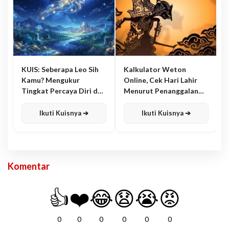
KUIS: Seberapa Leo Sih
Kalkulator Weton
Kamu? Mengukur
Online, Cek Hari Lahir
Tingkat Percaya Diri dan
Menurut Penanggalan
Karisma
Jawa
Ikuti Kuisnya ➔
Ikuti Kuisnya ➔
Komentar
👍
❤️
😂
😧
😭
😡
0
0
0
0
0
0