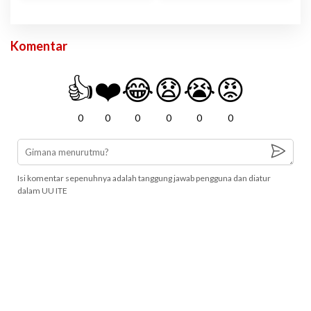
Komentar
👍
❤️
😂
😧
😭
😡
0
0
0
0
0
0
Isi komentar sepenuhnya adalah tanggung jawab pengguna dan diatur
dalam UU ITE