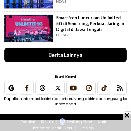
Indonesia
NEWS
Smartfren Luncurkan Unlimited
5G di Semarang, Perkuat Jaringan
Digital di Jawa Tengah
LIFESTYLE
Berita Lainnya
Ikuti Kami
Dapatkan informasi terkini dan terbaru yang dikirimkan langsung ke
Inbox anda
Redaksi
Kontak
Tentang Kami
Karir
Pedoman Media Siber
Site Map