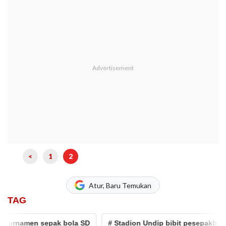
<
1
2
Atur, Baru Temukan
TAG
urnamen sepak bola SD
# Stadion Undip bibit pesepakbola put