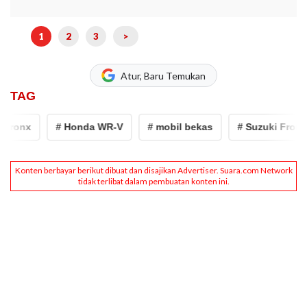
1
2
3
>
Atur, Baru Temukan
TAG
ronx
# Honda WR-V
# mobil bekas
# Suzuki Fronx 