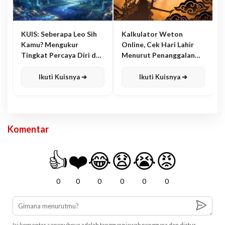
KUIS: Seberapa Leo Sih
Kalkulator Weton
Kamu? Mengukur
Online, Cek Hari Lahir
Tingkat Percaya Diri dan
Menurut Penanggalan
Karisma
Jawa
Ikuti Kuisnya ➔
Ikuti Kuisnya ➔
Komentar
👍
❤️
😂
😧
😭
😡
0
0
0
0
0
0
Isi komentar sepenuhnya adalah tanggung jawab pengguna dan diatur