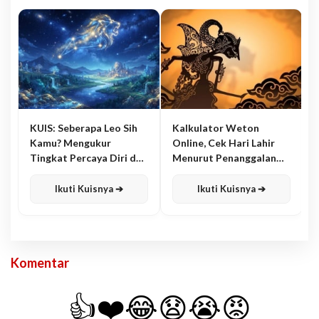
KUIS: Seberapa Leo Sih
Kalkulator Weton
Kamu? Mengukur
Online, Cek Hari Lahir
Tingkat Percaya Diri dan
Menurut Penanggalan
Karisma
Jawa
Ikuti Kuisnya ➔
Ikuti Kuisnya ➔
Komentar
👍
❤️
😂
😧
😭
😡