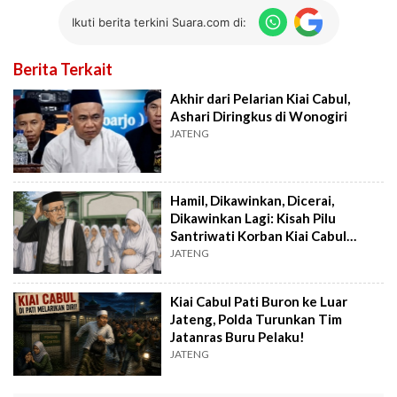
Ikuti berita terkini Suara.com di:
Berita Terkait
Akhir dari Pelarian Kiai Cabul,
Ashari Diringkus di Wonogiri
JATENG
Hamil, Dikawinkan, Dicerai,
Dikawinkan Lagi: Kisah Pilu
Santriwati Korban Kiai Cabul
Ashari di Pati
JATENG
Kiai Cabul Pati Buron ke Luar
Jateng, Polda Turunkan Tim
Jatanras Buru Pelaku!
JATENG