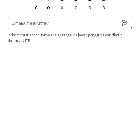
0
0
0
0
0
0
Isi komentar sepenuhnya adalah tanggung jawab pengguna dan diatur
dalam UU ITE