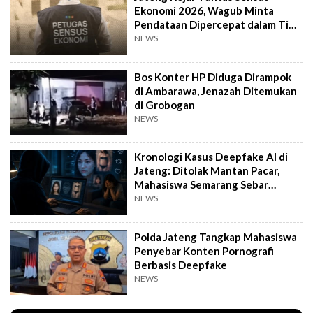
Ekonomi 2026, Wagub Minta
Pendataan Dipercepat dalam Tiga
Pekan
NEWS
Bos Konter HP Diduga Dirampok
di Ambarawa, Jenazah Ditemukan
di Grobogan
NEWS
Kronologi Kasus Deepfake AI di
Jateng: Ditolak Mantan Pacar,
Mahasiswa Semarang Sebar
Konten Porno
NEWS
Polda Jateng Tangkap Mahasiswa
Penyebar Konten Pornografi
Berbasis Deepfake
NEWS