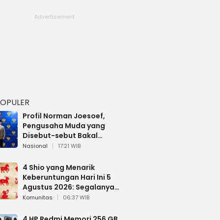
POPULER
Profil Norman Joesoef,
Pengusaha Muda yang
Disebut-sebut Bakal
Dilantik Jadi Wamenhan RI
Nasional
17:21 WIB
4 Shio yang Menarik
Keberuntungan Hari Ini 5
Agustus 2026: Segalanya
Berjalan Lancar
Komunitas
06:37 WIB
4 HP Redmi Memori 256 GB