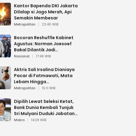
Kantor Bapenda DKI Jakarta
Dilalap si Jago Merah, Api
Semakin Membesar
Metropolitan
23:40 WIB
Bocoran Reshuffle Kabinet
Agustus: Norman Joesoef
Bakal Dilantik Jadi
Wamenhan RI
Nasional
17:49 WIB
Aktris Sali Irsalina Dianiaya
Pacar di Fatmawati, Mata
Lebam Hingga
Diselamatkan Polantas
Metropolitan
15:11 WIB
Dipilih Lewat Seleksi Ketat,
Bank Dunia Kembali Tunjuk
Sri Mulyani Duduki Jabatan
Strategis
Makro
14:29 WIB