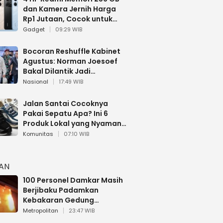
dan Kamera Jernih Harga
Rp1 Jutaan, Cocok untuk
Multitasking
Gadget
09:29 WIB
Bocoran Reshuffle Kabinet
Agustus: Norman Joesoef
Bakal Dilantik Jadi
Wamenhan RI
Nasional
17:49 WIB
Jalan Santai Cocoknya
Pakai Sepatu Apa? Ini 6
Produk Lokal yang Nyaman
Buat 17 Agustusan
Komunitas
07:10 WIB
HAN
100 Personel Damkar Masih
Berjibaku Padamkan
Kebakaran Gedung
Bapenda DKI
Metropolitan
23:47 WIB