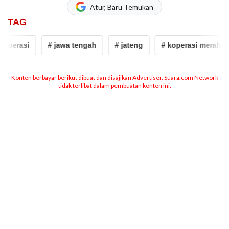
Atur, Baru Temukan
TAG
perasi
# jawa tengah
# jateng
# koperasi merah puti