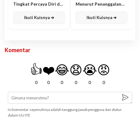
Tingkat Percaya Diri dan
Menurut Penanggalan
Karisma
Jawa
Ikuti Kuisnya ➔
Ikuti Kuisnya ➔
Komentar
👍
❤️
😂
😧
😭
😡
0
0
0
0
0
0
Isi komentar sepenuhnya adalah tanggung jawab pengguna dan diatur
dalam UU ITE