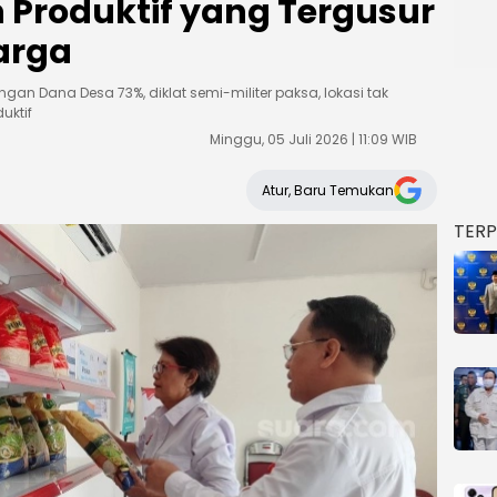
n Produktif yang Tergusur
arga
ngan Dana Desa 73%, diklat semi-militer paksa, lokasi tak
uktif
Minggu, 05 Juli 2026 | 11:09 WIB
Atur, Baru Temukan
TER