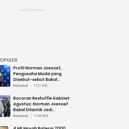
POPULER
Profil Norman Joesoef,
Pengusaha Muda yang
Disebut-sebut Bakal
Dilantik Jadi Wamenhan RI
Nasional
17:21 WIB
Bocoran Reshuffle Kabinet
Agustus: Norman Joesoef
Bakal Dilantik Jadi
Wamenhan RI
Nasional
17:49 WIB
4 HP Murah Baterai 7000