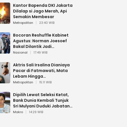
Kantor Bapenda DKI Jakarta
Dilalap si Jago Merah, Api
Semakin Membesar
Metropolitan
23:40 WIB
Bocoran Reshuffle Kabinet
Agustus: Norman Joesoef
Bakal Dilantik Jadi
Wamenhan RI
Nasional
17:49 WIB
Aktris Sali Irsalina Dianiaya
Pacar di Fatmawati, Mata
Lebam Hingga
Diselamatkan Polantas
Metropolitan
15:11 WIB
Dipilih Lewat Seleksi Ketat,
Bank Dunia Kembali Tunjuk
Sri Mulyani Duduki Jabatan
Strategis
Makro
14:29 WIB