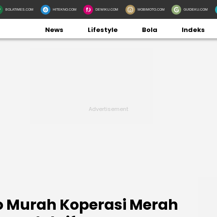
BOLATIMES.COM
HITEKNO.COM
DEWIKU.COM
MOBIMOTO.COM
GUIDEKU.COM
News
Lifestyle
Bola
Indeks
o Murah Koperasi Merah