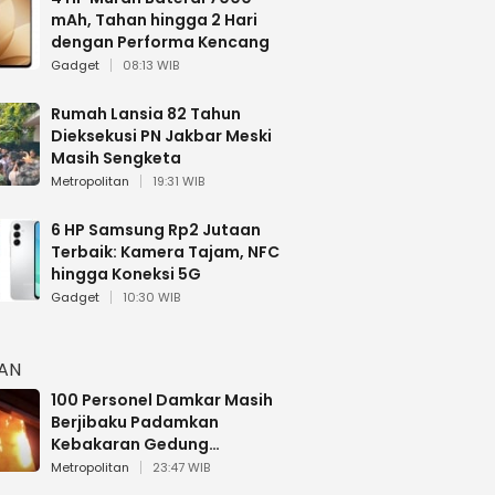
mAh, Tahan hingga 2 Hari
dengan Performa Kencang
Gadget
08:13 WIB
Rumah Lansia 82 Tahun
Dieksekusi PN Jakbar Meski
Masih Sengketa
Metropolitan
19:31 WIB
6 HP Samsung Rp2 Jutaan
Terbaik: Kamera Tajam, NFC
hingga Koneksi 5G
Gadget
10:30 WIB
HAN
100 Personel Damkar Masih
Berjibaku Padamkan
Kebakaran Gedung
Bapenda DKI
Metropolitan
23:47 WIB