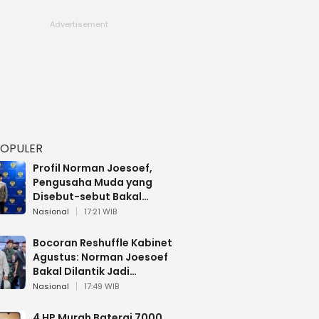
POPULER
Profil Norman Joesoef,
Pengusaha Muda yang
Disebut-sebut Bakal
Dilantik Jadi Wamenhan RI
Nasional
17:21 WIB
Bocoran Reshuffle Kabinet
Agustus: Norman Joesoef
Bakal Dilantik Jadi
Wamenhan RI
Nasional
17:49 WIB
4 HP Murah Baterai 7000