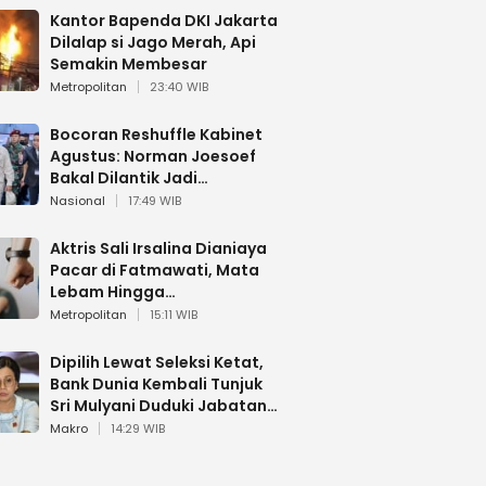
Kantor Bapenda DKI Jakarta
Dilalap si Jago Merah, Api
Semakin Membesar
Metropolitan
23:40 WIB
Bocoran Reshuffle Kabinet
Agustus: Norman Joesoef
Bakal Dilantik Jadi
Wamenhan RI
Nasional
17:49 WIB
Aktris Sali Irsalina Dianiaya
Pacar di Fatmawati, Mata
Lebam Hingga
Diselamatkan Polantas
Metropolitan
15:11 WIB
Dipilih Lewat Seleksi Ketat,
Bank Dunia Kembali Tunjuk
Sri Mulyani Duduki Jabatan
Strategis
Makro
14:29 WIB