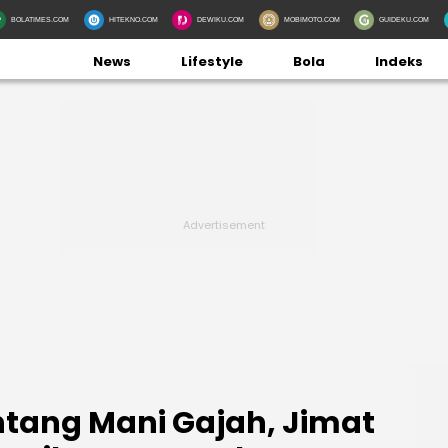
BOLATIMES.COM
HITEKNO.COM
DEWIKU.COM
MOBIMOTO.COM
GUIDEKU.COM
News
Lifestyle
Bola
Indeks
entang Mani Gajah, Jimat