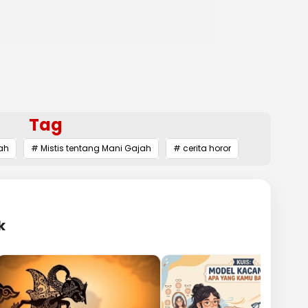
Tag
ah
# Mistis tentang Mani Gajah
# cerita horor
k