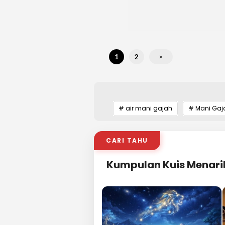
1
2
>
# air mani gajah
# Mani Gaj
CARI TAHU
Kumpulan Kuis Menari