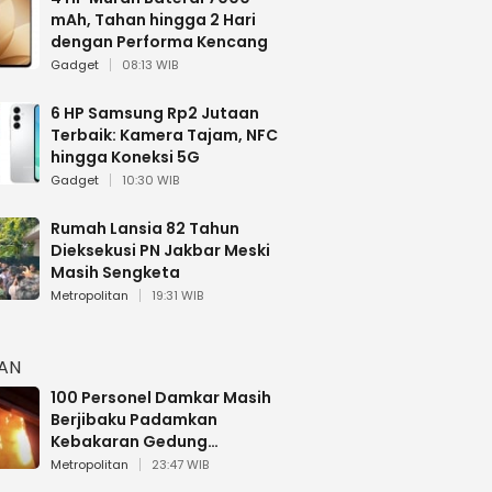
mAh, Tahan hingga 2 Hari
dengan Performa Kencang
Gadget
08:13 WIB
6 HP Samsung Rp2 Jutaan
Terbaik: Kamera Tajam, NFC
hingga Koneksi 5G
Gadget
10:30 WIB
Rumah Lansia 82 Tahun
Dieksekusi PN Jakbar Meski
Masih Sengketa
Metropolitan
19:31 WIB
HAN
100 Personel Damkar Masih
Berjibaku Padamkan
Kebakaran Gedung
Bapenda DKI
Metropolitan
23:47 WIB