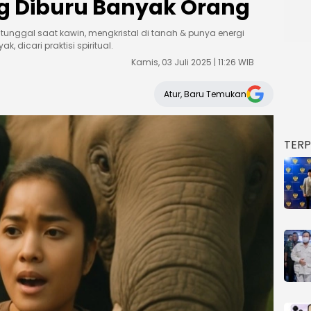
g Diburu Banyak Orang
 tunggal saat kawin, mengkristal di tanah & punya energi
, dicari praktisi spiritual.
Kamis, 03 Juli 2025 | 11:26 WIB
Atur, Baru Temukan
TER