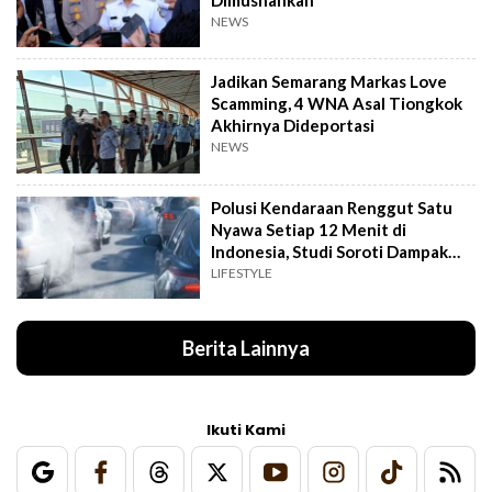
NEWS
Jadikan Semarang Markas Love
Scamming, 4 WNA Asal Tiongkok
Akhirnya Dideportasi
NEWS
Polusi Kendaraan Renggut Satu
Nyawa Setiap 12 Menit di
Indonesia, Studi Soroti Dampak
Seriusnya
LIFESTYLE
Berita Lainnya
Ikuti Kami