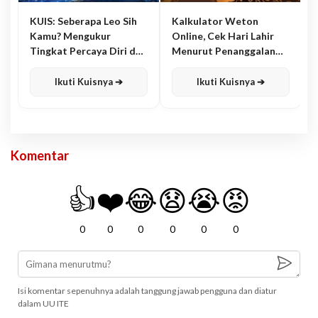
KUIS: Seberapa Leo Sih
Kalkulator Weton
Kamu? Mengukur
Online, Cek Hari Lahir
Tingkat Percaya Diri dan
Menurut Penanggalan
Karisma
Jawa
Ikuti Kuisnya ➔
Ikuti Kuisnya ➔
Komentar
👍
❤️
😂
😧
😭
😡
0
0
0
0
0
0
Isi komentar sepenuhnya adalah tanggung jawab pengguna dan diatur
dalam UU ITE