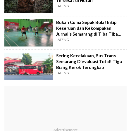
Tersesat di Hutan
JATENG
Bukan Cuma Sepak Bola! Intip
Keseruan dan Kekompakan
Jurnalis Semarang di Tiba Tiba
Badminton 2025
JATENG
Sering Kecelakaan, Bus Trans
Semarang Dievaluasi Total! Tiga
Biang Kerok Terungkap
JATENG