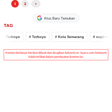
1
2
>
Atur, Baru Temukan
TAG
 Terboyo
# Terboyo
# Kota Semarang
# sopir truk