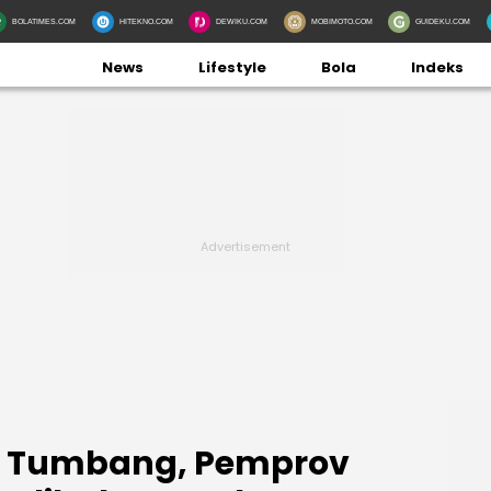
BOLATIMES.COM
HITEKNO.COM
DEWIKU.COM
MOBIMOTO.COM
GUIDEKU.COM
News
Lifestyle
Bola
Indeks
er Tumbang, Pemprov