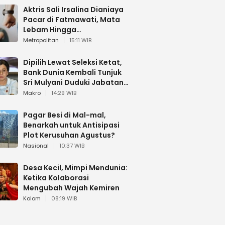
Aktris Sali Irsalina Dianiaya
Pacar di Fatmawati, Mata
Lebam Hingga
Diselamatkan Polantas
Metropolitan
15:11 WIB
Dipilih Lewat Seleksi Ketat,
Bank Dunia Kembali Tunjuk
Sri Mulyani Duduki Jabatan
Strategis
Makro
14:29 WIB
Pagar Besi di Mal-mal,
Benarkah untuk Antisipasi
Plot Kerusuhan Agustus?
Nasional
10:37 WIB
Desa Kecil, Mimpi Mendunia:
Ketika Kolaborasi
Mengubah Wajah Kemiren
Kolom
08:19 WIB