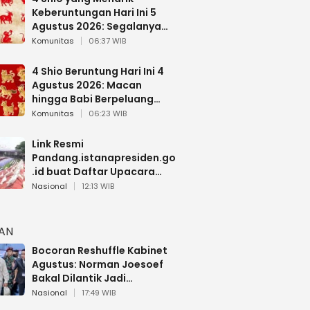
Keberuntungan Hari Ini 5
Agustus 2026: Segalanya
Berjalan Lancar
Komunitas
06:37 WIB
4 Shio Beruntung Hari Ini 4
Agustus 2026: Macan
hingga Babi Berpeluang
Dapat Kabar Baik
Komunitas
06:23 WIB
Link Resmi
Pandang.istanapresiden.go
.id buat Daftar Upacara
Bendera HUT RI di Istana
Nasional
12:13 WIB
Negara
HAN
Bocoran Reshuffle Kabinet
Agustus: Norman Joesoef
Bakal Dilantik Jadi
Wamenhan RI
Nasional
17:49 WIB