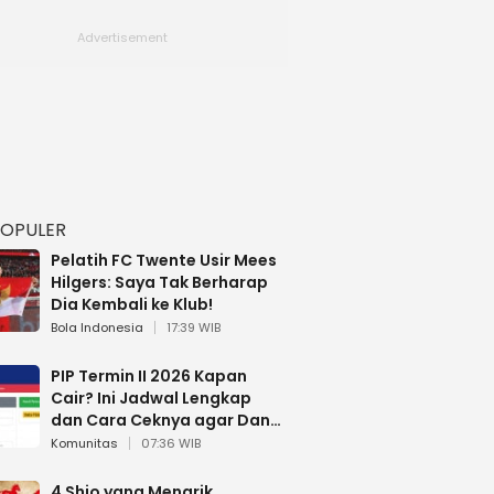
POPULER
Pelatih FC Twente Usir Mees
Hilgers: Saya Tak Berharap
Dia Kembali ke Klub!
Bola Indonesia
17:39 WIB
PIP Termin II 2026 Kapan
Cair? Ini Jadwal Lengkap
dan Cara Ceknya agar Dana
Tidak Hangus!
Komunitas
07:36 WIB
4 Shio yang Menarik