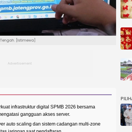
 Tengah. [Istimewa]
PILI
at infrastruktur digital SPMB 2026 bersama
mengatasi gangguan akses server.
ver auto scaling dan sistem cadangan multi-zone
tas jaringan saat pendaftaran.