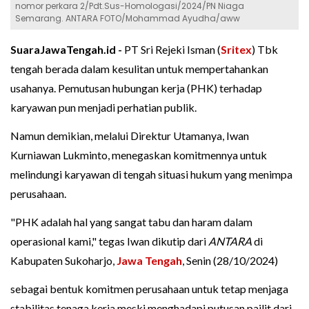
nomor perkara 2/Pdt.Sus-Homologasi/2024/PN Niaga
Semarang. ANTARA FOTO/Mohammad Ayudha/aww
SuaraJawaTengah.id -
PT Sri Rejeki Isman (
Sritex
) Tbk
tengah berada dalam kesulitan untuk mempertahankan
usahanya. Pemutusan hubungan kerja (PHK) terhadap
karyawan pun menjadi perhatian publik.
Namun demikian, melalui Direktur Utamanya, Iwan
Kurniawan Lukminto, menegaskan komitmennya untuk
melindungi karyawan di tengah situasi hukum yang menimpa
perusahaan.
"PHK adalah hal yang sangat tabu dan haram dalam
operasional kami," tegas Iwan dikutip dari
ANTARA
di
Kabupaten Sukoharjo,
Jawa Tengah
, Senin (28/10/2024)
sebagai bentuk komitmen perusahaan untuk tetap menjaga
stabilitas tenaga kerja meski menghadapi putusan pailit dari