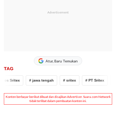
Atur, Baru Temukan
TAG
Bos Sritex
# jawa tengah
# sritex
# PT Sritex
# B