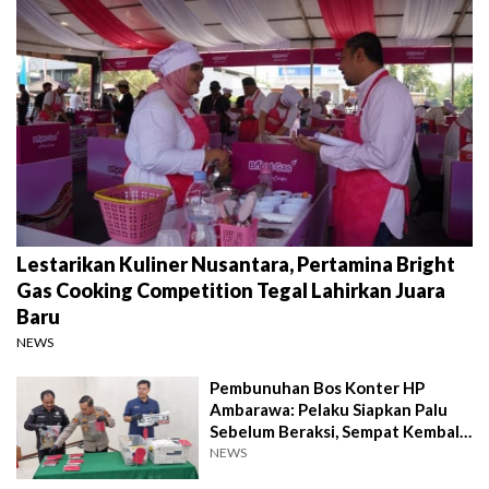
Lestarikan Kuliner Nusantara, Pertamina Bright
Gas Cooking Competition Tegal Lahirkan Juara
Baru
NEWS
Pembunuhan Bos Konter HP
Ambarawa: Pelaku Siapkan Palu
Sebelum Beraksi, Sempat Kembali
Datangi TKP
NEWS