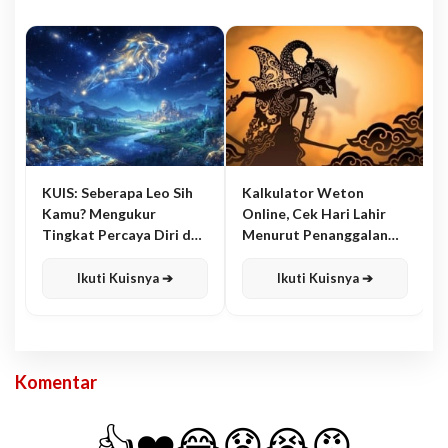
KUIS: Seberapa Leo Sih
Kalkulator Weton
Kamu? Mengukur
Online, Cek Hari Lahir
Tingkat Percaya Diri dan
Menurut Penanggalan
Karisma
Jawa
Ikuti Kuisnya ➔
Ikuti Kuisnya ➔
Komentar
👍
❤️
😂
😧
😭
😡