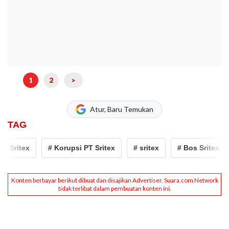
1
2
>
Atur, Baru Temukan
TAG
Sritex
# Korupsi PT Sritex
# sritex
# Bos Sritex