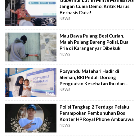
Gubernur Luthfi Minta Mahasiswa
Jangan Cuma Demo: Kritik Harus
Berbasis Data!
NEWS
Mau Bawa Pulang Besi Curian,
Malah Pulang Bareng Polisi, Dua
Pria di Karanganyar Dibekuk
NEWS
Posyandu Matahari Hadir di
Sleman, BRI Peduli Dorong
Penguatan Kesehatan Ibu dan
Anak
NEWS
Polisi Tangkap 2 Terduga Pelaku
Perampokan Pembunuhan Bos
Konter HP Royal Phone Ambarawa
NEWS