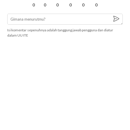
0
0
0
0
0
0
Isi komentar sepenuhnya adalah tanggung jawab pengguna dan diatur
dalam UU ITE