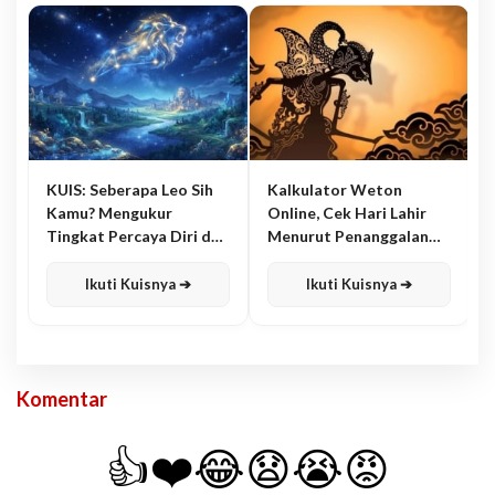
KUIS: Seberapa Leo Sih
Kalkulator Weton
Kamu? Mengukur
Online, Cek Hari Lahir
Tingkat Percaya Diri dan
Menurut Penanggalan
Karisma
Jawa
Ikuti Kuisnya ➔
Ikuti Kuisnya ➔
Komentar
👍
❤️
😂
😧
😭
😡