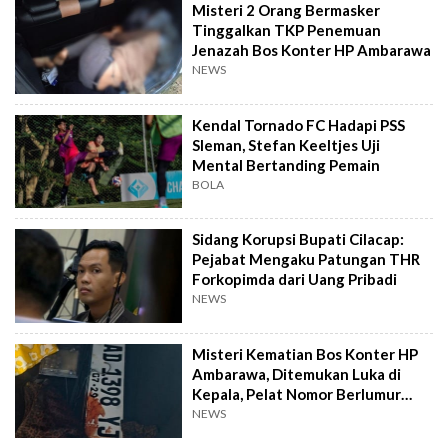
Misteri 2 Orang Bermasker
Tinggalkan TKP Penemuan
Jenazah Bos Konter HP Ambarawa
NEWS
Kendal Tornado FC Hadapi PSS
Sleman, Stefan Keeltjes Uji
Mental Bertanding Pemain
BOLA
Sidang Korupsi Bupati Cilacap:
Pejabat Mengaku Patungan THR
Forkopimda dari Uang Pribadi
NEWS
Misteri Kematian Bos Konter HP
Ambarawa, Ditemukan Luka di
Kepala, Pelat Nomor Berlumur
Darah
NEWS